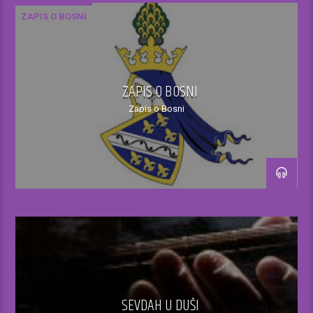
ZAPIS O BOSNI
17.00 – 18.00h
ZAPIS O BOSNI
Ispunjavanje muzičkih želja slušatelja
Zapis o Bosni
putem viber/sms broja
18.00h
Vijesti
18.00-19.00h
Ispunjavanje muzičkih želja slušatelja uz
direktan telefonski kontakt
SEVDAH U DUŠI