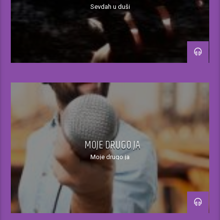
Sevdah u duši
19.00-20.00h
Muzika po slobodnom izboru tonskog
realizatora
20.00-21.00h
Ispunjavanje muzičkih želja slušatelja uz
direktan telefonski kontakt
21.00-22.00h
MOJE DRUGO JA
Moje drugo ja
Ispunjavanje muzičkih želja slušatelja
putem viber/sms broja