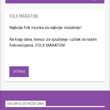
FOLK MARATON
Najbolja folk muzika za najbolje slušatelje!
Na kraju dana, trenuci za opuštanje i užitak na našim
frekvencijama...FOLK MARATON!
Svakoga dana od 17 sati, na talasima Kalman radija
čeka Vas idealna kombinacija za Vaše slobodno
OPŠIRNIJE
vrijeme – muzika po Vašoj želji i dobro raspoloženje!
Ispunjavamo Vaše muzičke želje, popravljamo
raspoloženje, zajedno zaboravljamo probleme…
Putem kontakt telefona 033/ 712 900 i 712 901,
OVO VAM SE JOŠ MOŽDA SVIĐA
budite i Vi muzički urednici ovog dijela našeg
programa!