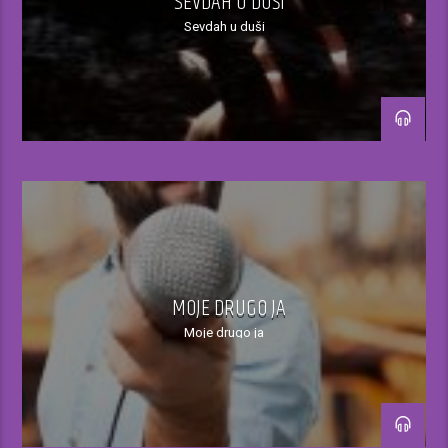
SEVDAH U DUŠI
Sevdah u duši
MOJE DRUGO JA
Moje drugo ja