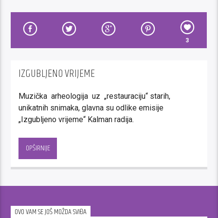
3
IZGUBLJENO VRIJEME
Muzička arheologija uz „restauraciju“ starih,
unikatnih snimaka, glavna su odlike emisije
„Izgubljeno vrijeme“ Kalman radija.
Putujući vremenom, svakog utorka u noćnom terminu,
vraćamo se u prošlo stoljeće i preslušavamo pjesme
OPŠIRNIJE
koje su obilježile nečije mladosti, najljepše godine, ali
istovremeno i pjesme koje zahvaljujući kvalitetu ne
poznaju rok trajanja.
Živa historija jednog vremena, još uvijek realno
OVO VAM SE JOŠ MOŽDA SVIĐA
iskustvo dvije ili tri generacije savremenika, u