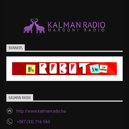
16.00 – 17.00
Prilozi i aktuelne informacije, razgovori s
povodom…
BANNERS
KALMAN RADIO
http://www.kalmanradio.ba
+387 (33) 716-560