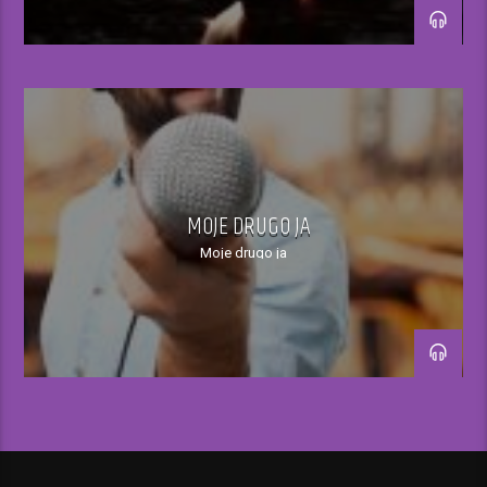
14.00 – 15.00
Opuštajuća tema ili ispunjavanje muzičkih
želja slušatelja, gosti u studiju…
15.00
Vijesti
MOJE DRUGO JA
Moje drugo ja
15.00 – 16.00
Aktuelnosti iz naše zemlje, zanimljivosti
iz svijeta, “Sarajevske vijesti”
16.00
Sportske vijesti