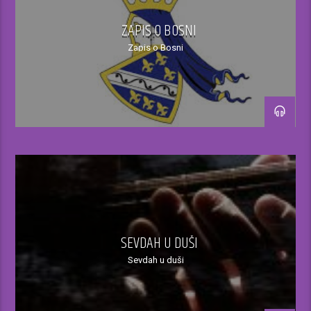
Programska šema:
ZAPIS O BOSNI
12.00 – 13.00
Zapis o Bosni
Vremenska prognoza, izvještaj o stanju
na putevima, najava aktuelnih dešavanja u
bh gradovima, nagradne igre, korisne
informacije i savjeti…
13.00
Vijesti
SEVDAH U DUŠI
13.30 – 14.00
Sevdah u duši
Berza rada, mali oglasi, reklamni oglasi