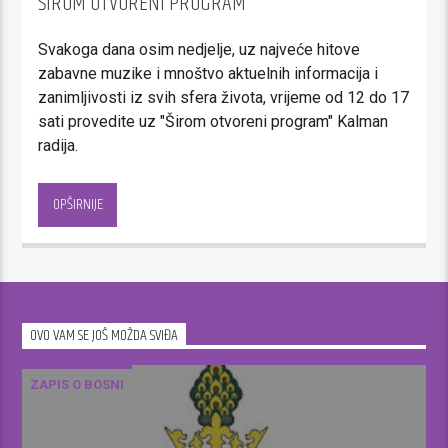
ŠIROM OTVORENI PROGRAM
Svakoga dana osim nedjelje, uz najveće hitove
zabavne muzike i mnoštvo aktuelnih informacija i
zanimljivosti iz svih sfera života, vrijeme od 12 do 17
sati provedite uz "Širom otvoreni program" Kalman
radija.
Pratimo aktuelna dešavanja u svim
bosanskohercegovačkim gradovima, prenosimo
OPŠIRNIJE
najsvježije informacije iz svijeta sporta, kulture,
umjetnosti, uz
zanimljivosti iz cijelog svijeta. Opuštajuće teme,
muzičke želje slušatelja,
zanimljivi i aktuelni gosti…samo je dio razloga zbog
OVO VAM SE JOŠ MOŽDA SVIĐA
kojih je vaše popodne
ljepše, vedrije i ispunjenije uz “Širom otvoreni
program” Kalman
ZAPIS O BOSNI
radija.