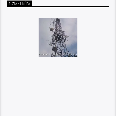
TUZLA - ILINČICA