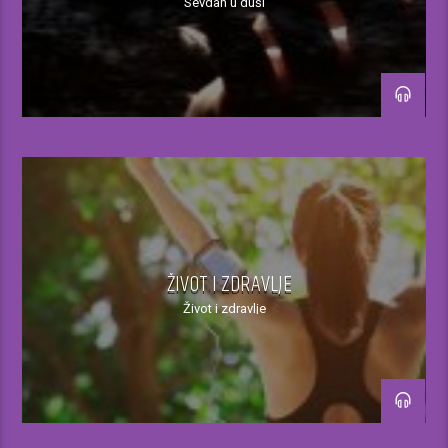
Sevdah u duši
ŽIVOT I ZDRAVLJE
Život i zdravlje