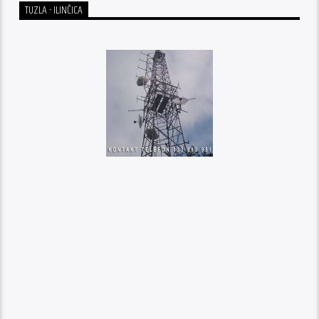
TUZLA - ILINČICA