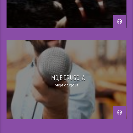
09-10h
-„Berza rada“ Kalman radija – poslovne ponude naših
komitenata
– Mali oglasi
-Reklamni oglasi
10.00h
MOJE DRUGO JA
Odjava Jutarnjeg programa i najava Teme dana
Moje drugo ja