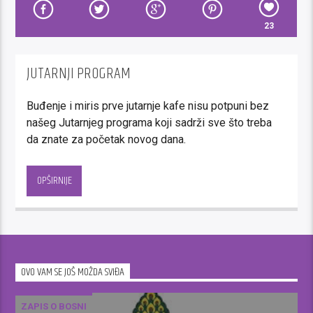
23
JUTARNJI PROGRAM
Buđenje i miris prve jutarnje kafe nisu potpuni bez
našeg Jutarnjeg programa koji sadrži sve što treba
da znate za početak novog dana.
Programska orijentacija se bazira na modernom i
brzom radijskom izrazu, čestim i kratkim voditeljskim
OPŠIRNIJE
javljanjem želimo učiniti buđenje ugodnim a odlazak
na posao, u školu, šetnju…što opušetenijim.
Donoseći pregršt tačnih i brzih informacija kroz
kratke forme najava,vijesti i aktuelnosti, posebnu
OVO VAM SE JOŠ MOŽDA SVIĐA
pažnju pridajemo događajima bitnim za „obične“
građane kroz vijesti ili priloge.
ZAPIS O BOSNI