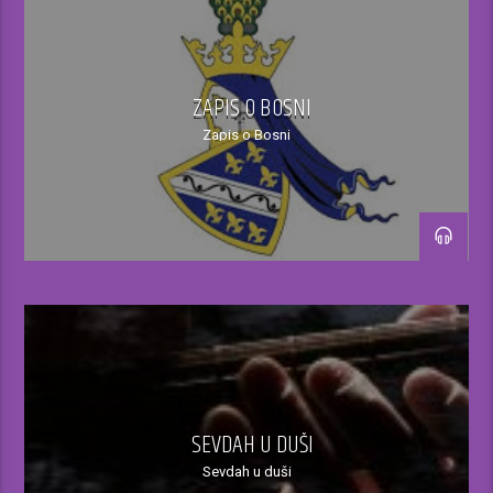
Muzika kao najjači adut radija, za ovaj dio programa
podijeljena je u dva dijela: od 7 do 8.30 sevdah, od
8.30 do 10 sati narodna muzika.
ZAPIS O BOSNI
Programska šema:
Zapis o Bosni
07–09h
–Vremenska prognoza, Izvještaj o stanju na putevima
-Najava događaja
-„Sarajevo Info“
– „BH Info“
– Sevdalinke po želji slušatelja
SEVDAH U DUŠI
Sevdah u duši
-„Dobre vijesti“- pozitivna BiH