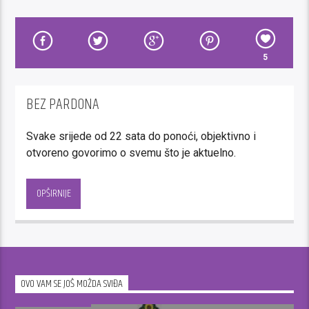
5
BEZ PARDONA
Svake srijede od 22 sata do ponoći, objektivno i
otvoreno govorimo o svemu što je aktuelno.
Socijalne, ekonomske, političke teme bez cenzure,
bez pardona.
OPŠIRNIJE
Naši gosti su predstavnici pojedinih političkih opcija,
nevladinog sektora, ekonomski analitičari…od
općinskih načelnika, kantonalnih dužnosnika,
entitetskih ministara i premijera do članova
OVO VAM SE JOŠ MOŽDA SVIĐA
Predsjedništva BiH i stranačkih lidera.