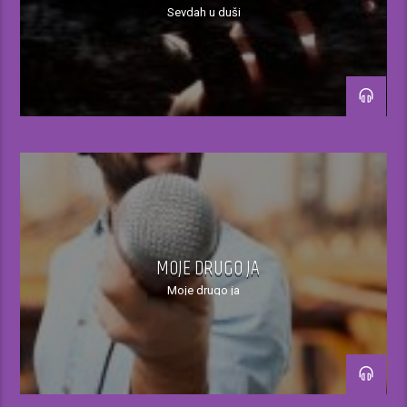
Sevdah u duši
19.00-20.00h
Muzika po slobodnom izboru tonskog
realizatora
20.00-21.00h
Ispunjavanje muzičkih želja slušatelja uz
direktan telefonski kontakt
21.00-22.00h
MOJE DRUGO JA
Moje drugo ja
Ispunjavanje muzičkih želja slušatelja
putem viber/sms broja