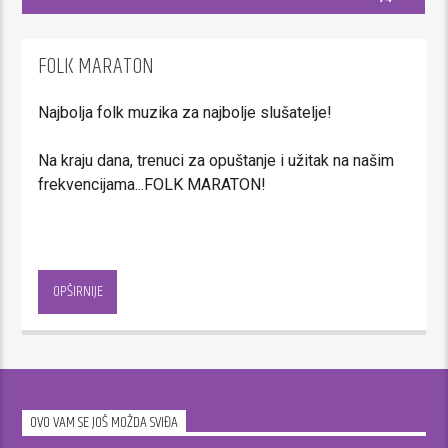
FOLK MARATON
Najbolja folk muzika za najbolje slušatelje!
Na kraju dana, trenuci za opuštanje i užitak na našim
frekvencijama...FOLK MARATON!
Svakoga dana od 17 sati, na talasima Kalman radija
čeka Vas idealna kombinacija za Vaše slobodno
OPŠIRNIJE
vrijeme – muzika po Vašoj želji i dobro raspoloženje!
Ispunjavamo Vaše muzičke želje, popravljamo
raspoloženje, zajedno zaboravljamo probleme…
Putem kontakt telefona 033/ 712 900 i 712 901,
OVO VAM SE JOŠ MOŽDA SVIĐA
budite i Vi muzički urednici ovog dijela našeg
programa!