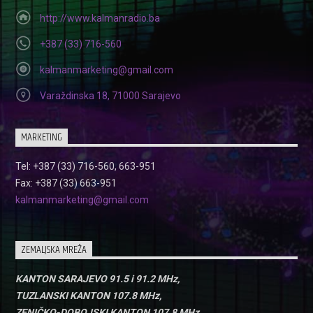
http://www.kalmanradio.ba
+387 (33) 716-560
kalmanmarketing@gmail.com
Varaždinska 18, 71000 Sarajevo
MARKETING
Tel: +387 (33) 716-560, 663-951
Fax: +387 (33) 663-951
kalmanmarketing@gmail.com
ZEMALJSKA MREŽA
KANTON SARAJEVO 91.5 i 91.2 MHz,
TUZLANSKI KANTON 107.8 MHz,
ZENIČKO-DOBOJSKI KANTON 107.8 MHz,