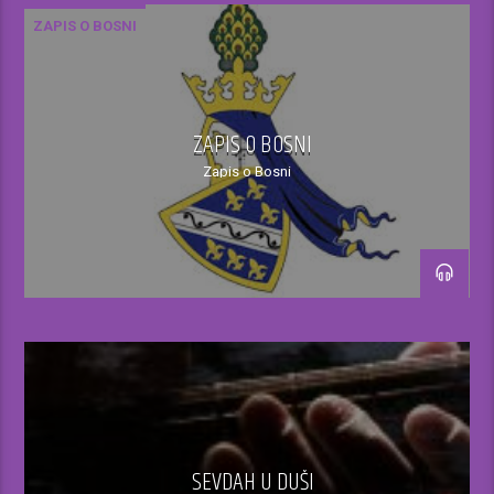
ZAPIS O BOSNI
17.00 – 18.00h
ZAPIS O BOSNI
Ispunjavanje muzičkih želja slušatelja
Zapis o Bosni
putem viber/sms broja
18.00h
Vijesti
18.00-19.00h
Ispunjavanje muzičkih želja slušatelja uz
direktan telefonski kontakt
SEVDAH U DUŠI