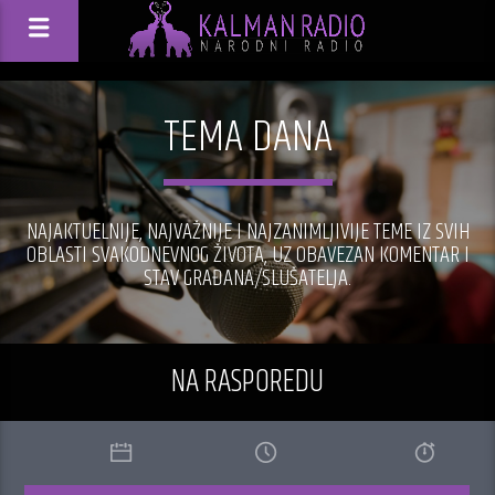
TEMA DANA
NAJAKTUELNIJE, NAJVAŽNIJE I NAJZANIMLJIVIJE TEME IZ SVIH
OBLASTI SVAKODNEVNOG ŽIVOTA, UZ OBAVEZAN KOMENTAR I
STAV GRAĐANA/SLUŠATELJA.
NA RASPOREDU