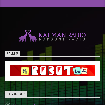
„Tema dana“ Kalman radija
11.15
Vijesti
11.30-12h
BANNERS
„Berza rada“ Kalman radija – poslovne
ponude naših komitenata
Mali oglasi
Reklamni oglasi
KALMAN RADIO