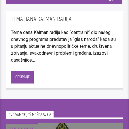
TEMA DANA KALMAN RADIJA
Tema dana Kalman radija kao “centralni” dio našeg
dnevnog programa predstavlja “glas naroda” kada su
u pitanju aktuelne dnevnopolitičke teme, društvena
zbivanja, svakodnevni problemi građana, izazovi
današnjice…
Možda upravo ovaj segment našeg programa otkriva
osnovnu vrijednost novinarstva koju promoviše
OPŠIRNIJE
Kalman – pošten odnos, prema slušaocima i prema
profesiji.
Nema pompeznih priča o medijskom misionarstvu
iza kojih se krije neutoljiva žeđ za ličnim bogaćenjem;
sloboda izražavanja se ne pretvara u slobodu
OVO VAM SE JOŠ MOŽDA SVIĐA
optuživanja i blaćenja…
U našoj Temi dana, možete i čuti i dati komentar,
ZAPIS O BOSNI