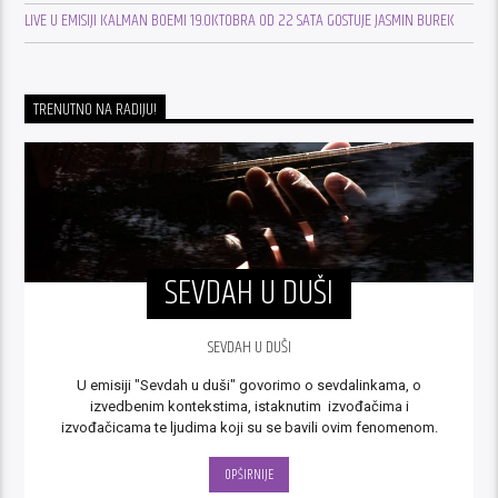
LIVE U EMISIJI KALMAN BOEMI 19.OKTOBRA OD 22 SATA GOSTUJE JASMIN BUREK
TRENUTNO NA RADIJU!
SEVDAH U DUŠI
SEVDAH U DUŠI
U emisiji "Sevdah u duši" govorimo o sevdalinkama, o
izvedbenim kontekstima, istaknutim izvođačima i
izvođačicama te ljudima koji su se bavili ovim fenomenom.
OPŠIRNIJE