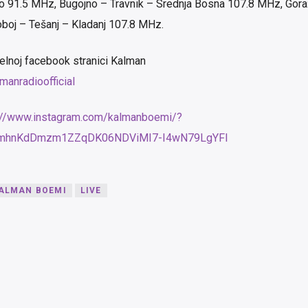
o 91.5 MHz, Bugojno – Travnik – Srednja Bosna 107.8 MHz, Gor
boj – Tešanj – Kladanj 107.8 MHz.
jelnoj facebook stranici Kalman
anradioofficial
://www.instagram.com/kalmanboemi/?
tk2mhnKdDmzm1ZZqDK06NDViMI7-I4wN79LgYFI
ALMAN BOEMI
LIVE