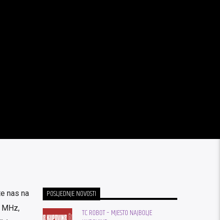
POSLJEDNJE NOVOSTI
te nas na
2 MHz,
TC ROBOT – MJESTO NAJBOLJE