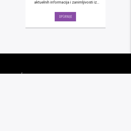
aktuelnih informacija i zanimljivosti iz
svih sfera života, vrijeme od 12 do 17
sati provedite uz "Širom otvoreni
OPŠIRNIJE
program" Kalman radija.
BIJEDIĆ: PRATITE NAS I NA