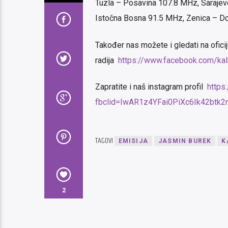
Tuzla – Posavina 107.8 MHz, Sarajev
Istočna Bosna 91.5 MHz, Zenica – Do
Također nas možete i gledati na ofici
radija
https://www.facebook.com/kalm
Zapratite i naš instagram profil
https
fbclid=IwAR1z4YFai0PiXc6Ik42b
TAGOVI
EMISIJA
JASMIN BUREK
K
2