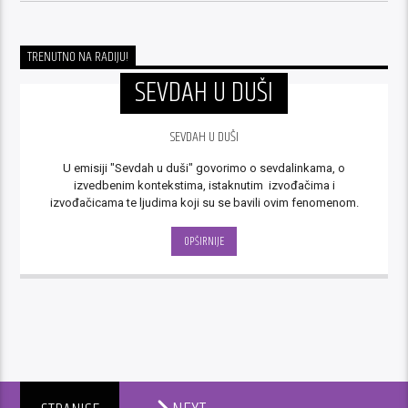
TRENUTNO NA RADIJU!
SEVDAH U DUŠI
SEVDAH U DUŠI
U emisiji "Sevdah u duši" govorimo o sevdalinkama, o
izvedbenim kontekstima, istaknutim izvođačima i
izvođačicama te ljudima koji su se bavili ovim fenomenom.
OPŠIRNIJE