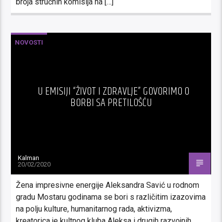
broja stručnih komisija na […]
NOVOSTI
U EMISIJI “ŽIVOT I ZDRAVLJE” GOVORIMO O
BORBI SA PRETILOŠĆU
Kalman
20/02/2020
Žena impresivne energije Aleksandra Savić u rodnom
gradu Mostaru godinama se bori s različitim izazovima
na polju kulture, humanitarnog rada, aktivizma,
kreatorica je kultnog kluba Aleksa i drugih razvojnih