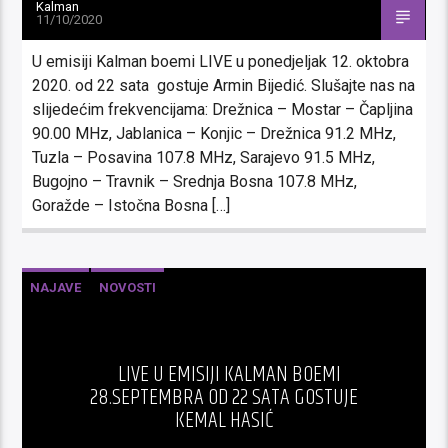
Kalman
11/10/2020
U emisiji Kalman boemi LIVE u ponedjeljak 12. oktobra
2020. od 22 sata gostuje Armin Bijedić. Slušajte nas na
slijedećim frekvencijama: Drežnica – Mostar – Čapljina
90.00 MHz, Jablanica – Konjic – Drežnica 91.2 MHz,
Tuzla – Posavina 107.8 MHz, Sarajevo 91.5 MHz,
Bugojno – Travnik – Srednja Bosna 107.8 MHz,
Goražde – Istočna Bosna […]
NAJAVE
NOVOSTI
LIVE U EMISIJI KALMAN BOEMI
28.SEPTEMBRA OD 22 SATA GOSTUJE
KEMAL HASIĆ