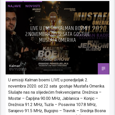
NAJAVE
NOVOSTI
LIVE U EMISIJI KALMAN BOEMI
2.NOVEMBRA OD 22 SATA GOSTUJE
MUSTAFA OMERIKA
Kalman
01/11/2020
U emisiji Kalman boemi LIVE u ponedjeljak 2.
novembra 2020. od 22 sata gostuje Mustafa Omerika.
Slušajte nas na slijedećim frekvencijama: Drežnica –
Mostar – Čapljina 90.00 MHz, Jablanica – Konjic –
Drežnica 91.2 MHz, Tuzla – Posavina 107.8 MHz,
Sarajevo 91.5 MHz, Bugojno – Travnik – Srednja Bosna