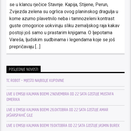
se u klancu rječice Stavnje. Kapija, Stijene, Perun,
Zvijezda zelena su ogrlica ovog planinskog dragulja u
kome azurno plavetnilo neba i tamnozeleni kontrast
guste crnogorice uokviruju sliku zemaljskog raja kakav
postoji još samo u prastarim knjigama. O ljepotama
Vareša, ljudskim sudbinama i legendama koje se još
prepričavaju […]
POSLJEDNJE NOVOSTI
TC ROBOT – MJESTO NAJBOLJE KUPOVINE
LIVE U EMISIJI KALMAN BOEMI 2.NOVEMBRA OD 22 SATA GOSTUJE MUSTAFA
OMERIKA
LIVE U EMISIJI KALMAN BOEMI 26.OKTOBRA OD 22 SATA GOSTUJE AMAR
JAŠARSPAHIĆ GILE
LIVE U EMISIJI KALMAN BOEMI 19.OKTOBRA OD 22 SATA GOSTUJE JASMIN BUREK