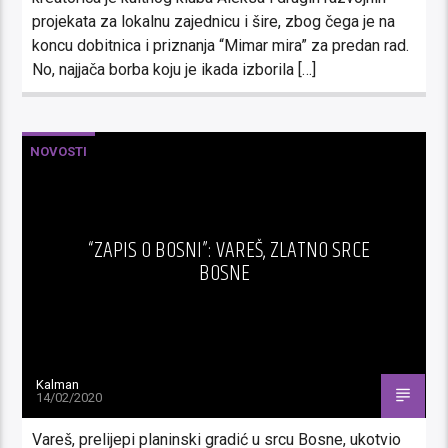
projekata za lokalnu zajednicu i šire, zbog čega je na
koncu dobitnica i priznanja “Mimar mira” za predan rad.
No, najjača borba koju je ikada izborila […]
NOVOSTI
“ZAPIS O BOSNI”: VAREŠ, ZLATNO SRCE
BOSNE
Kalman
14/02/2020
Vareš, prelijepi planinski gradić u srcu Bosne, ukotvio