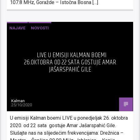
107.8 MHz, Goražde – Istočna Bosna […]
NAJAVE
NOVOSTI
LIVE U EMISIJI KALMAN BOEMI
26.OKTOBRA OD 22 SATA GOSTUJE AMAR
JAŠARSPAHIĆ GILE
Kalman
25/10/2020
U emisiji Kalman boemi LIVE u ponedjeljak 26. oktobra
2020. od 22 sata gostuje Amar Jašarspahić Gile.
Slušajte nas na slijedećim frekvencijama: Drežnica –