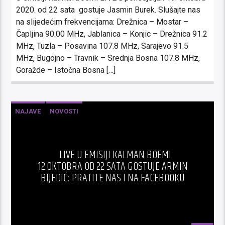
2020. od 22 sata gostuje Jasmin Burek. Slušajte nas
na slijedećim frekvencijama: Drežnica – Mostar –
Čapljina 90.00 MHz, Jablanica – Konjic – Drežnica 91.2
MHz, Tuzla – Posavina 107.8 MHz, Sarajevo 91.5
MHz, Bugojno – Travnik – Srednja Bosna 107.8 MHz,
Goražde – Istočna Bosna […]
NAJAVE
NOVOSTI
LIVE U EMISIJI KALMAN BOEMI
12.OKTOBRA OD 22 SATA GOSTUJE ARMIN
BIJEDIĆ: PRATITE NAS I NA FACEBOOKU