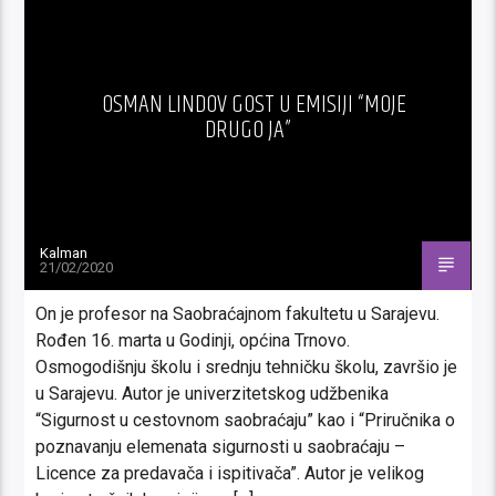
OSMAN LINDOV GOST U EMISIJI “MOJE
DRUGO JA”
Kalman
21/02/2020
On je profesor na Saobraćajnom fakultetu u Sarajevu.
Rođen 16. marta u Godinji, općina Trnovo.
Osmogodišnju školu i srednju tehničku školu, završio je
u Sarajevu. Autor je univerzitetskog udžbenika
“Sigurnost u cestovnom saobraćaju” kao i “Priručnika o
poznavanju elemenata sigurnosti u saobraćaju –
Licence za predavača i ispitivača”. Autor je velikog