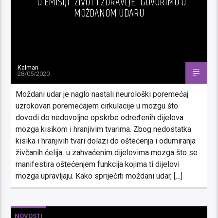
U EMISIJI “ŽIVOT I ZDRAVLJE” GOVORIMO O
MOŽDANOM UDARU
Kalman
28/05/2020
Moždani udar je naglo nastali neurološki poremećaj
uzrokovan poremećajem cirkulacije u mozgu što
dovodi do nedovoljne opskrbe određenih dijelova
mozga kisikom i hranjivim tvarima. Zbog nedostatka
kisika i hranjivih tvari dolazi do oštećenja i odumiranja
živčanih ćelija u zahvaćenim dijelovima mozga što se
manifestira oštećenjem funkcija kojima ti dijelovi
mozga upravljaju. Kako spriječiti moždani udar, […]
NOVOSTI