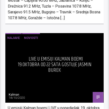
Mostar – Čapljina 90.00 MHz, Jablanica – Konjic –
Drežnica 91.2 MHz, Tuzla – Posavina 107.8 MHz,
Sarajevo 91.5 MHz, Bugojno – Travnik – Srednja Bosna
107.8 MHz, Goražde – Istočna […]
NAJAVE
NOVOSTI
LIVE U EMISIJI KALMAN BOEMI
19.OKTOBRA OD 22 SATA GOSTUJE JASMIN
BUREK
Kalman
18/10/2020
U emisiji Kalman boemi LIVE u ponedjeljak 19. oktobra