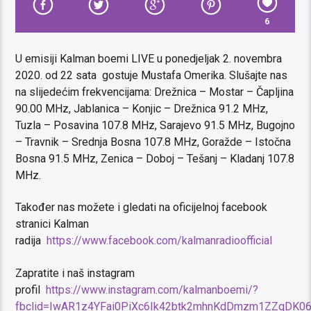
6
U emisiji Kalman boemi LIVE u ponedjeljak 2. novembra
2020. od 22 sata gostuje Mustafa Omerika. Slušajte nas
na slijedećim frekvencijama: Drežnica – Mostar – Čapljina
90.00 MHz, Jablanica – Konjic – Drežnica 91.2 MHz,
Tuzla – Posavina 107.8 MHz, Sarajevo 91.5 MHz, Bugojno
– Travnik – Srednja Bosna 107.8 MHz, Goražde – Istočna
Bosna 91.5 MHz, Zenica – Doboj – Tešanj – Kladanj 107.8
MHz.
Također nas možete i gledati na oficijelnoj facebook
stranici Kalman
radija
https://www.facebook.com/kalmanradioofficial
Zapratite i naš instagram
profil
https://www.instagram.com/kalmanboemi/?
fbclid=IwAR1z4YFai0PiXc6Ik42btk2mhnKdDmzm1ZZqDK0