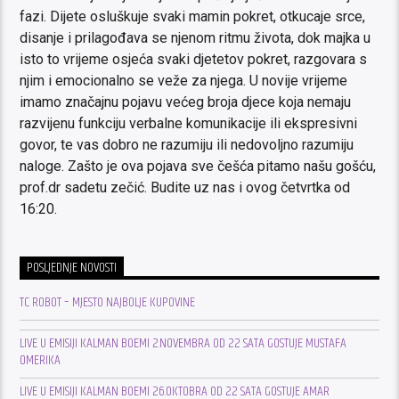
fazi. Dijete osluškuje svaki mamin pokret, otkucaje srce,
disanje i prilagođava se njenom ritmu života, dok majka u
isto to vrijeme osjeća svaki djetetov pokret, razgovara s
njim i emocionalno se veže za njega. U novije vrijeme
imamo značajnu pojavu većeg broja djece koja nemaju
razvijenu funkciju verbalne komunikacije ili ekspresivni
govor, te vas dobro ne razumiju ili nedovoljno razumiju
naloge. Zašto je ova pojava sve češća pitamo našu gošću,
prof.dr sadetu zečić. Budite uz nas i ovog četvrtka od
16:20.
POSLJEDNJE NOVOSTI
TC ROBOT – MJESTO NAJBOLJE KUPOVINE
LIVE U EMISIJI KALMAN BOEMI 2.NOVEMBRA OD 22 SATA GOSTUJE MUSTAFA
OMERIKA
LIVE U EMISIJI KALMAN BOEMI 26.OKTOBRA OD 22 SATA GOSTUJE AMAR