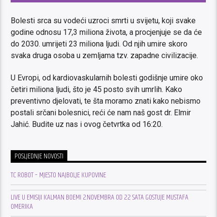
Bolesti srca su vodeći uzroci smrti u svijetu, koji svake
godine odnosu 17,3 miliona života, a procjenjuje se da će
do 2030. umrijeti 23 miliona ljudi. Od njih umire skoro
svaka druga osoba u zemljama tzv. zapadne civilizacije.
U Evropi, od kardiovaskularnih bolesti godišnje umire oko
četiri miliona ljudi, što je 45 posto svih umrlih. Kako
preventivno djelovati, te šta moramo znati kako nebismo
postali srčani bolesnici, reći će nam naš gost dr. Elmir
Jahić. Budite uz nas i ovog četvrtka od 16:20.
POSLJEDNJE NOVOSTI
TC ROBOT – MJESTO NAJBOLJE KUPOVINE
LIVE U EMISIJI KALMAN BOEMI 2.NOVEMBRA OD 22 SATA GOSTUJE MUSTAFA
OMERIKA