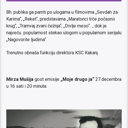
Bh. publika ga pamti po ulogama u filmovima „Sevdah za
Karima“, „Reket“, predstavama „Maratonci trče počasnii
krug“, „Tramvaj zvani čežnja“, „Divlje meso“…, dok je
najveću popularnost stekao ulogom u popularnom serijalu
„Nagovorite ljudima“.
Trenutno obnaša funkciju direktora KSC Kakanj.
Mirza Mušija
gost emisije
„Moje drugo ja“
27.decembra
u 16 sati i 20 minuta.