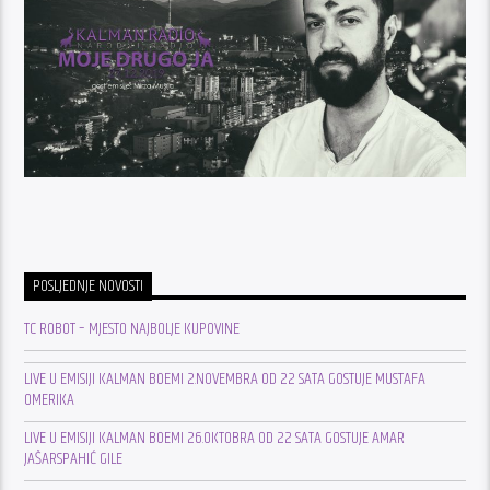
POSLJEDNJE NOVOSTI
TC ROBOT – MJESTO NAJBOLJE KUPOVINE
LIVE U EMISIJI KALMAN BOEMI 2.NOVEMBRA OD 22 SATA GOSTUJE MUSTAFA
OMERIKA
LIVE U EMISIJI KALMAN BOEMI 26.OKTOBRA OD 22 SATA GOSTUJE AMAR
JAŠARSPAHIĆ GILE