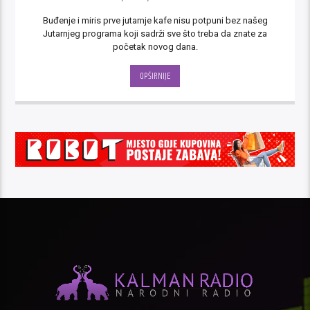
Buđenje i miris prve jutarnje kafe nisu potpuni bez našeg
Jutarnjeg programa koji sadrži sve što treba da znate za
početak novog dana.
OPŠIRNIJE