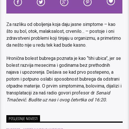
Za razliku od oboljenja koja daju jasne simptome
– kao
što su bol, otok, malaksalost, crvenilo… – postoje i oni
zdravstveni problemi koji tinjaju u organizmu, a primetimo
da nešto nije u redu tek kad bude kasno.
Hronična bolest bubrega poznata je kao “tihi ubica”, jer se
bolest razvija mesecima i godinama bez prethodnih
najava i upozorenja. Dešava se kad prvo postepeno, a
potom i potpuno oslabi sposobnost bubrega da odstrani
otpadne materije. O prvim simptomima, bolovima, dijalizi i
transplataciji za naš radio govori
profesor dr
Senaid
Trnačević. Budite uz nas i ovog četvrtka od 16:20.
POSLJEDNJE NOVOSTI