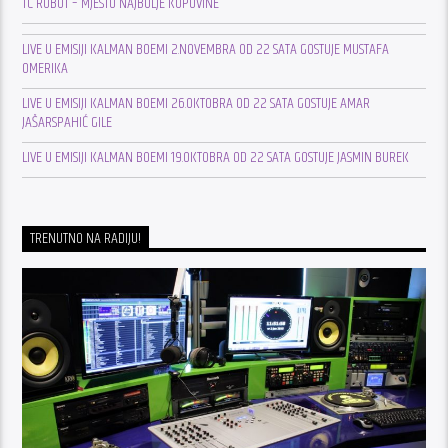
TC ROBOT – MJESTO NAJBOLJE KUPOVINE
LIVE U EMISIJI KALMAN BOEMI 2.NOVEMBRA OD 22 SATA GOSTUJE MUSTAFA
OMERIKA
LIVE U EMISIJI KALMAN BOEMI 26.OKTOBRA OD 22 SATA GOSTUJE AMAR
JAŠARSPAHIĆ GILE
LIVE U EMISIJI KALMAN BOEMI 19.OKTOBRA OD 22 SATA GOSTUJE JASMIN BUREK
TRENUTNO NA RADIJU!