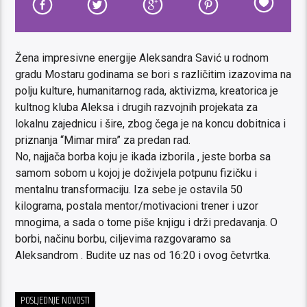
Žena impresivne energije Aleksandra Savić u rodnom
gradu Mostaru godinama se bori s različitim izazovima na
polju kulture, humanitarnog rada, aktivizma, kreatorica je
kultnog kluba Aleksa i drugih razvojnih projekata za
lokalnu zajednicu i šire, zbog čega je na koncu dobitnica i
priznanja “Mimar mira” za predan rad.
No, najjača borba koju je ikada izborila , jeste borba sa
samom sobom u kojoj je doživjela potpunu fizičku i
mentalnu transformaciju. Iza sebe je ostavila 50
kilograma, postala mentor/motivacioni trener i uzor
mnogima, a sada o tome piše knjigu i drži predavanja. O
borbi, načinu borbu, ciljevima razgovaramo sa
Aleksandrom . Budite uz nas od 16:20 i ovog četvrtka.
POSLJEDNJE NOVOSTI