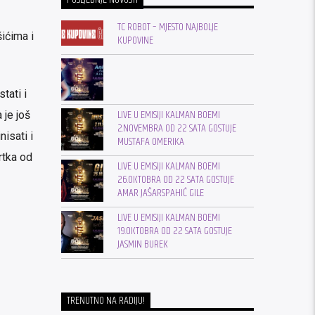
TC ROBOT – MJESTO NAJBOLJE
ićima i
KUPOVINE
tati i
LIVE U EMISIJI KALMAN BOEMI
 je još
2.NOVEMBRA OD 22 SATA GOSTUJE
isati i
MUSTAFA OMERIKA
rtka od
LIVE U EMISIJI KALMAN BOEMI
26.OKTOBRA OD 22 SATA GOSTUJE
AMAR JAŠARSPAHIĆ GILE
LIVE U EMISIJI KALMAN BOEMI
19.OKTOBRA OD 22 SATA GOSTUJE
JASMIN BUREK
TRENUTNO NA RADIJU!