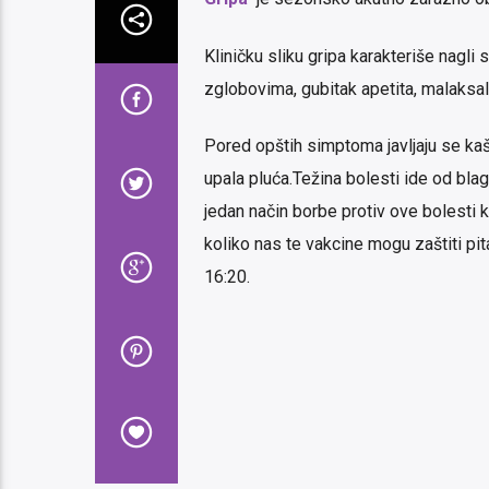
Kliničku sliku gripa karakteriše nagli
zglobovima, gubitak apetita, malaksalo
Pored opštih simptoma javljaju se kaša
upala pluća.Težina bolesti ide od blagi
jedan način borbe protiv ove bolesti ko
koliko nas te vakcine mogu zaštiti pi
16:20.