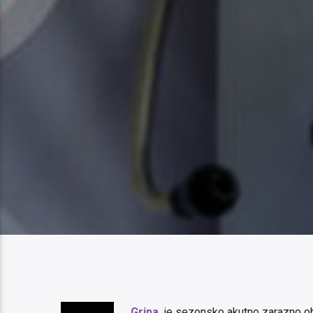
Gripa
je sezonsko akutno zarazno obol