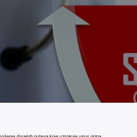
jenje disajnih puteva koje uzrokuje virus gripa.