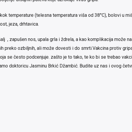
 skok temperature (telesna temperatura viša od 38°C), bolovi u miš
st, jeza, drhtavica.
lj , zapušen nos, upala grla i ždrela, a kao komplikacija može nas
h preko ozbiljnih, ali može dovesti i do smrti.Vakcina protiv gripa
ja se često podcenjuje. zašto je to tako, te ko bi se trebao vakcin
tamo doktoricu Jasminu Brkić Džambić. Budite uz nas i ovog četv