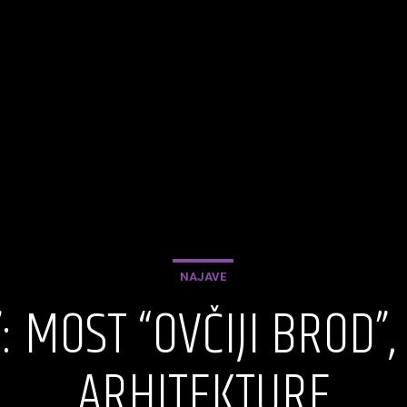
NAJAVE
: MOST “OVČIJI BROD”
ARHITEKTURE