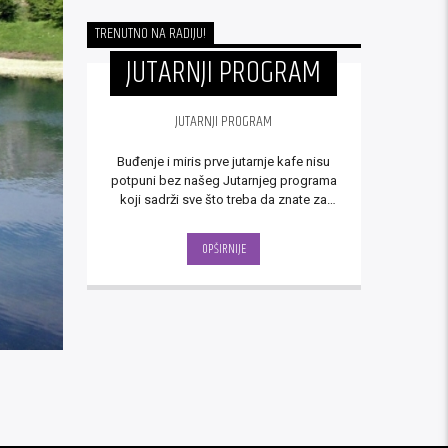
TRENUTNO NA RADIJU!
JUTARNJI PROGRAM
JUTARNJI PROGRAM
Buđenje i miris prve jutarnje kafe nisu
potpuni bez našeg Jutarnjeg programa
koji sadrži sve što treba da znate za
početak novog dana.
OPŠIRNIJE