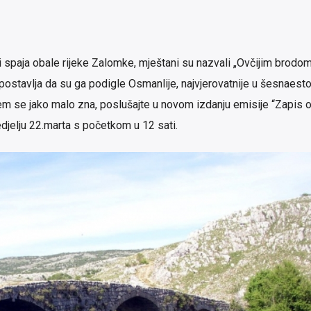
 spaja obale rijeke Zalomke, mještani su nazvali „Ovčijim brodom
postavlja da su ga podigle Osmanlije, najvjerovatnije u šesnaesto
em se jako malo zna, poslušajte u novom izdanju emisije “Zapis 
edjelju 22.marta s početkom u 12 sati.