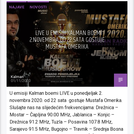
NAJAVE
NOVOSTI
LIVE U EMISIJI KALMAN BOEMI
2.NOVEMBRA OD 22 SATA GOSTUJE
MUSTAFA OMERIKA
Kalman
01/11/2020
U emisiji Kalman boemi LIVE u ponedjeljak 2.
novembra 2020. od 22 sata gostuje Mustafa Omerika.
Slušajte nas na slijedećim frekvencijama: Drežnica –
Mostar – Čapljina 90.00 MHz, Jablanica – Konjic –
Drežnica 91.2 MHz, Tuzla – Posavina 107.8 MHz,
Sarajevo 91.5 MHz, Bugojno – Travnik – Srednja Bosna