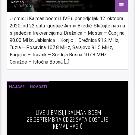
Kalman
11/10/2020
U emisiji Kalman boemi LIVE u ponedjeljak 12. oktobra
2020. od 22 sata gostuje Armin Bijedić. Slušajte nas na
slijedećim frekvencijama: Drežnica – Mostar – Čapljina
90.00 MHz, Jablanica – Konjic – Drežnica 91.2 MHz,
Tuzla – Posavina 107.8 MHz, Sarajevo 91.5 MHz,
Bugojno – Travnik – Srednja Bosna 107.8 MHz,
Goražde – Istočna Bosna […]
NAJAVE
NOVOSTI
LIVE U EMISIJI KALMAN BOEMI
28.SEPTEMBRA OD 22 SATA GOSTUJE
KEMAL HASIĆ