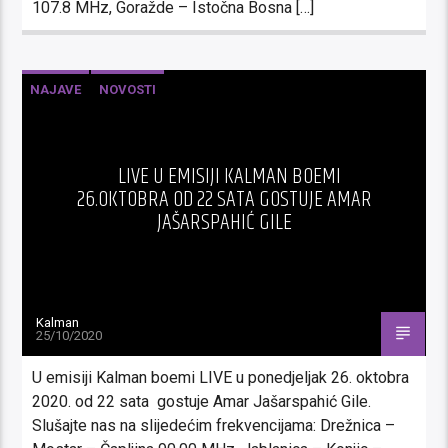
107.8 MHz, Goražde – Istočna Bosna […]
NAJAVE
NOVOSTI
LIVE U EMISIJI KALMAN BOEMI
26.OKTOBRA OD 22 SATA GOSTUJE AMAR
JAŠARSPAHIĆ GILE
Kalman
25/10/2020
U emisiji Kalman boemi LIVE u ponedjeljak 26. oktobra
2020. od 22 sata gostuje Amar Jašarspahić Gile.
Slušajte nas na slijedećim frekvencijama: Drežnica –