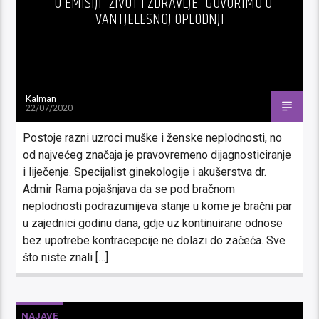
U EMISIJI “ŽIVOT I ZDRAVLJE” GOVORIMO O
VANTJELESNOJ OPLODNJI
Kalman
22/07/2020
Postoje razni uzroci muške i ženske neplodnosti, no
od najvećeg značaja je pravovremeno dijagnosticiranje
i liječenje. Specijalist ginekologije i akušerstva dr.
Admir Rama pojašnjava da se pod bračnom
neplodnosti podrazumijeva stanje u kome je bračni par
u zajednici godinu dana, gdje uz kontinuirane odnose
bez upotrebe kontracepcije ne dolazi do začeća. Sve
što niste znali […]
NAJAVE