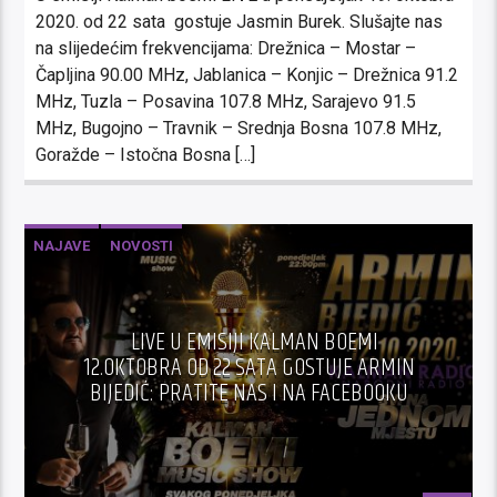
2020. od 22 sata gostuje Jasmin Burek. Slušajte nas
na slijedećim frekvencijama: Drežnica – Mostar –
Čapljina 90.00 MHz, Jablanica – Konjic – Drežnica 91.2
MHz, Tuzla – Posavina 107.8 MHz, Sarajevo 91.5
MHz, Bugojno – Travnik – Srednja Bosna 107.8 MHz,
Goražde – Istočna Bosna […]
NAJAVE
NOVOSTI
LIVE U EMISIJI KALMAN BOEMI
12.OKTOBRA OD 22 SATA GOSTUJE ARMIN
BIJEDIĆ: PRATITE NAS I NA FACEBOOKU