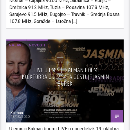
Mostar – Čapljina 90.00 MHz, Jablanica – Konjic –
Drežnica 91.2 MHz, Tuzla – Posavina 107.8 MHz,
Sarajevo 91.5 MHz, Bugojno – Travnik – Srednja Bosna
107.8 MHz, Goražde – Istočna […]
NAJAVE
NOVOSTI
LIVE U EMISIJI KALMAN BOEMI
19.OKTOBRA OD 22 SATA GOSTUJE JASMIN
BUREK
Kalman
18/10/2020
U emisiji Kalman boemi LIVE u ponedjeljak 19. oktobra