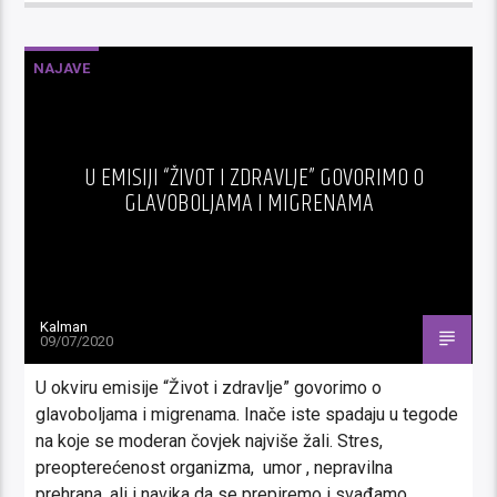
NAJAVE
U EMISIJI “ŽIVOT I ZDRAVLJE” GOVORIMO O
GLAVOBOLJAMA I MIGRENAMA
Kalman
09/07/2020
U okviru emisije “Život i zdravlje” govorimo o
glavoboljama i migrenama. Inače iste spadaju u tegode
na koje se moderan čovjek najviše žali. Stres,
preopterećenost organizma, umor , nepravilna
prehrana, ali i navika da se prepiremo i svađamo