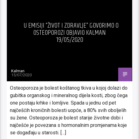
U EMISIJI “ŽIVOT I ZDRAVLJE” GOVORIMO O
OSTEOPOROZI OBJAVIO KALMAN
19/05/2020
Kalman
15/07/2020
Osteoporoza je bolest koštanog tkiva u kojoj dolazi do
gubitka organskog i mineralnog dijela kosti, zbog čega
one postaju krhke i lomljive. Spada u jednu od pet
najčešćih kroničnih bolesti uopće, a 80% svih oboljelih
su žene. Osteoporoza je bolest starije životne dobi i
najčešće je povezana s hormonalnim promjenama koje
se događaju u starosti. […]