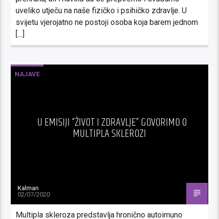
uveliko utječu na naše fizičko i psihičko zdravlje. U
svijetu vjerojatno ne postoji osoba koja barem jednom
[…]
NAJAVE
U EMISIJI “ŽIVOT I ZDRAVLJE” GOVORIMO O
MULTIPLA SKLEROZI
Kalman
02/07/2020
Multipla skleroza predstavlja hronično autoimuno