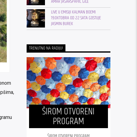
AMAR JAŠARSPAHIĆ GILE
LIVE U EMISIJI KALMAN BOEMI
19.OKTOBRA OD 22 SATA GOSTUJE
JASMIN BUREK
TRENUTNO NA RADIJU!
njenom
pširna,
ŠIROM OTVORENI
PROGRAM
ogramu
ŠIROM OTVORENI PROGRAM