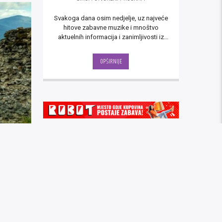
Svakoga dana osim nedjelje, uz najveće
hitove zabavne muzike i mnoštvo
aktuelnih informacija i zanimljivosti iz
svih sfera života, vrijeme od 12 do 17
sati provedite uz "Širom otvoreni
OPŠIRNIJE
program" Kalman radija.