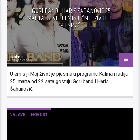
GORI BAND I HARIS ŠABANOVIĆ 25.
MARTA UŽIVO U EMISIJI “MOJ ŽIVOT JE
PJESMA”
Kalman
23/03/2019
U emisiji Moj život je pjesma u programu Kalman radija
25. marta od 22 sata gostuju Gori band i Haris
Šabanović.
NAJAVE
NOVOSTI