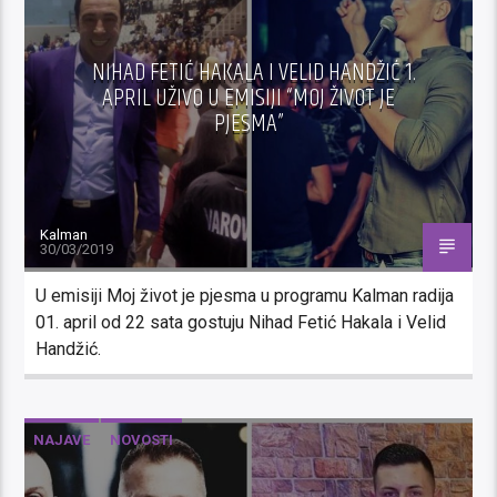
NIHAD FETIĆ HAKALA I VELID HANDŽIĆ 1.
APRIL UŽIVO U EMISIJI “MOJ ŽIVOT JE
PJESMA”
Kalman
30/03/2019
U emisiji Moj život je pjesma u programu Kalman radija
01. april od 22 sata gostuju Nihad Fetić Hakala i Velid
Handžić.
NAJAVE
NOVOSTI