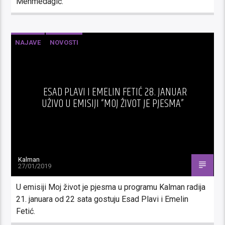
Mehmedagić.
NAJAVE
NOVOSTI
ESAD PLAVI I EMELIN FETIĆ 28. JANUAR
UŽIVO U EMISIJI “MOJ ŽIVOT JE PJESMA”
Kalman
27/01/2019
U emisiji Moj život je pjesma u programu Kalman radija
21. januara od 22 sata gostuju Esad Plavi i Emelin
Fetić.