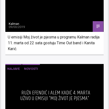
Kalman
09/03/2019
U emisiji Moj život je pjesma u programu Kalman radija
11. marta od 22 sata gostuju Time Out band i Kanita
Karić.
NAJAVE
NOVOSTI
RUŽA EFENDIĆ I ALEM KADIĆ 4. MARTA
UŽIVO U EMISIJI “MOJ ŽIVOT JE PJESMA”