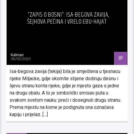
“ZAPIS O BOSNI”: ISA-BEGOVA ZAVIJA,
ŠEJHOVA PEĆINA I VRELO EBU-HAJAT
Kalman
06/03/2020
Isa-begova zavija (tekija) bila je smještena u tjesnacu
rijeke Miljacke, gdje okomite stijene dodiruju desnu i
lijevu stranu korita rijeke, gdje je mjesto gaza s jedne
na drugu obalu. A to je simbolički smisao puta u
svakom svetom nauku: preći i dosegnuti drugu stranu.
Prema mjestu na kome je podignuta ona označava
kapiju i prijelaz. […]