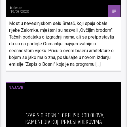
Kalman
19/03/2020
Most u nevesinjskom selu Bratač, koji spaja obale
rijeke Zalomke, mještani su nazvali „Ovčijim brodom”.
Tačnih podataka o izgradnji nema, ali se pretpostavlja
da su ga podigle Osmanlije, najvjerovatnije u
šesnaestom vijeku. Priču o ovom biseru arhitekture o
kojem se jako malo zna, poslušajte u novom izdanju
emisije “Zapis o Bosni” koja je na programu […]
NAJAVE
“ZAPIS O BOSNI”: OBELISK KOD OLOVA,
KAMENI DIV KOJI PRKOSI VIJEKOVIMA