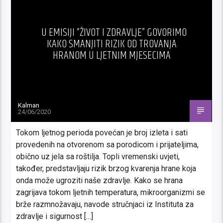
U EMISIJI “ŽIVOT I ZDRAVLJE” GOVORIMO
KAKO SMANJITI RIZIK OD TROVANJA
HRANOM U LJETNIM MJESECIMA
Kalman
24/06/2020
Tokom ljetnog perioda povećan je broj izleta i sati
provedenih na otvorenom sa porodicom i prijateljima,
obično uz jela sa roštilja. Topli vremenski uvjeti,
također, predstavljaju rizik brzog kvarenja hrane koja
onda može ugroziti naše zdravlje. Kako se hrana
zagrijava tokom ljetnih temperatura, mikroorganizmi se
brže razmnožavaju, navode stručnjaci iz Instituta za
zdravlje i sigurnost […]