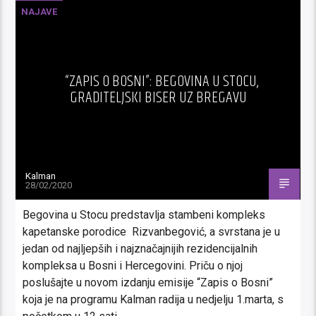
NAJAVE
“ZAPIS O BOSNI”: BEGOVINA U STOCU,
GRADITELJSKI BISER UZ BREGAVU
Kalman
28/02/2020
Begovina u Stocu predstavlja stambeni kompleks
kapetanske porodice Rizvanbegović, a svrstana je u
jedan od najljepših i najznačajnijih rezidencijalnih
kompleksa u Bosni i Hercegovini. Priču o njoj
poslušajte u novom izdanju emisije “Zapis o Bosni”
koja je na programu Kalman radija u nedjelju 1.marta, s