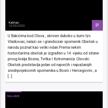
Kalman
13/03/2020
U Bakićima kod Olova , skriven duboko u šumi tzv.
Vlaškovac, nalazi se i grandiozan spomenik Obelisk u
narodu poznat kao veliki nišan.Prema nekim
historičarima obelisk je izgrađen u 14. vijeku od strane
prvog kralja Bosne, Tvrtka I Kotromanića. Olovski
Obelisk predstavlja jedan od največih i najvažanijih
srednjovjekovnih spomenika u Bosni i Hercegovini , a
[…]
NAJAVE