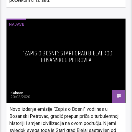
početkom u 12 sati.
NAJAVE
“ZAPIS O BOSNI”: STARI GRAD BJELAJ KOD
BOSANSKOG PETROVCA
Kalman
20/02/2020
Novo izdanje emisije “Zapis o Bosni” vodi nas u
Bosanski Petrovac, gradić prepun priča o turbulentnoj
historiji i smjeni civilizacija na ovom području. Nijemi
svjedok svega toga je Stari grad Bjelaj sastavljen od