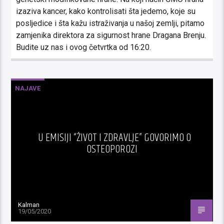
izaziva kancer, kako kontrolisati šta jedemo, koje su
posljedice i šta kažu istraživanja u našoj zemlji, pitamo
zamjenika direktora za sigurnost hrane Dragana Brenju.
Budite uz nas i ovog četvrtka od 16:20.
NAJAVE
U EMISIJI “ŽIVOT I ZDRAVLJE” GOVORIMO O
OSTEOPOROZI
Kalman
19/05/2020