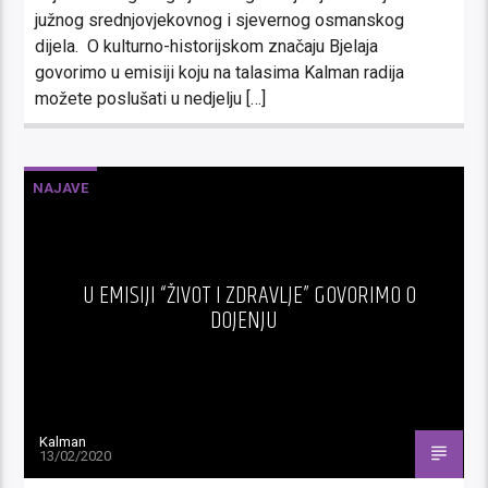
južnog srednjovjekovnog i sjevernog osmanskog
dijela. O kulturno-historijskom značaju Bjelaja
govorimo u emisiji koju na talasima Kalman radija
možete poslušati u nedjelju […]
NAJAVE
U EMISIJI “ŽIVOT I ZDRAVLJE” GOVORIMO O
DOJENJU
Kalman
13/02/2020