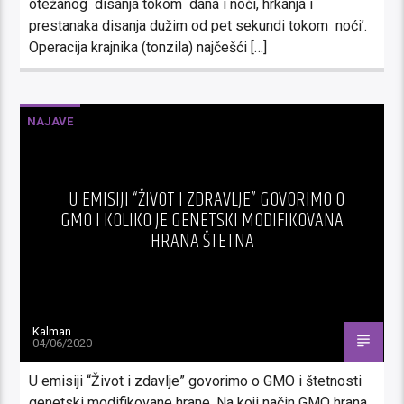
otežanog disanja tokom dana i noći, hrkanja i
prestanaka disanja dužim od pet sekundi tokom noći’.
Operacija krajnika (tonzila) najčešći […]
NAJAVE
U EMISIJI “ŽIVOT I ZDRAVLJE” GOVORIMO O
GMO I KOLIKO JE GENETSKI MODIFIKOVANA
HRANA ŠTETNA
Kalman
04/06/2020
U emisiji “Život i zdavlje” govorimo o GMO i štetnosti
genetski modifikovane hrane. Na koji način GMO hrana