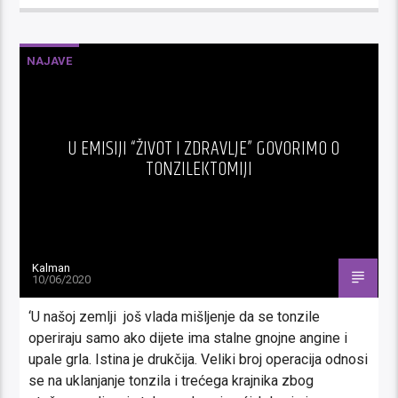
NAJAVE
U EMISIJI “ŽIVOT I ZDRAVLJE” GOVORIMO O
TONZILEKTOMIJI
Kalman
10/06/2020
‘U našoj zemlji još vlada mišljenje da se tonzile
operiraju samo ako dijete ima stalne gnojne angine i
upale grla. Istina je drukčija. Veliki broj operacija odnosi
se na uklanjanje tonzila i trećega krajnika zbog