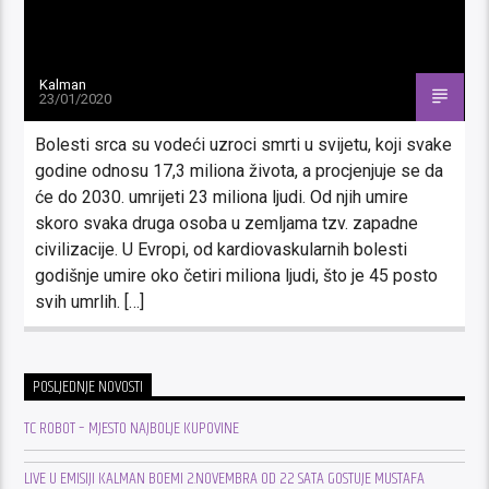
Kalman
23/01/2020
Bolesti srca su vodeći uzroci smrti u svijetu, koji svake
godine odnosu 17,3 miliona života, a procjenjuje se da
će do 2030. umrijeti 23 miliona ljudi. Od njih umire
skoro svaka druga osoba u zemljama tzv. zapadne
civilizacije. U Evropi, od kardiovaskularnih bolesti
godišnje umire oko četiri miliona ljudi, što je 45 posto
svih umrlih. […]
POSLJEDNJE NOVOSTI
TC ROBOT – MJESTO NAJBOLJE KUPOVINE
LIVE U EMISIJI KALMAN BOEMI 2.NOVEMBRA OD 22 SATA GOSTUJE MUSTAFA