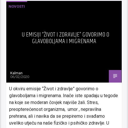
NOVOSTI
U EMISIJI “ŽIVOT I ZDRAVLJE” GOVORIMO O
GLAVOBOLJAMA I MIGRENAMA
Kalman
06/02/2020
U okviru emisije “Život i zdravlje” govorimo o
glavoboljama i migrenama. Inače iste spadaju u tegode
na koje se moderan čovjek najviše žali. Stres,
preopterećenost organizma, umor , nepravilna
prehrana, ali i navika da se prepiremo i svađamo
uveliko utječu na naše fizičko i psihičko zdravlje. U