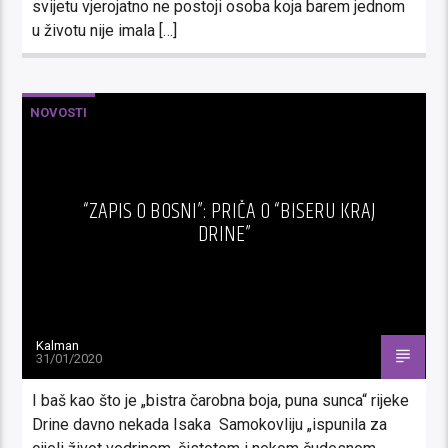
svijetu vjerojatno ne postoji osoba koja barem jednom
u životu nije imala […]
NOVOSTI
“ZAPIS O BOSNI”: PRIČA O “BISERU KRAJ
DRINE”
Kalman
31/01/2020
I baš kao što je „bistra čarobna boja, puna sunca“ rijeke
Drine davno nekada Isaka Samokovliju „ispunila za