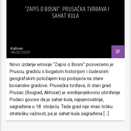
“ZAPIS O BOSNI”: PRUSAČKA TVRĐAVA I
SAHAT KULA
Kalman
08/02/2020
Novo izdanje emisije “Zapis o Bosni” posvećeno je
Pruscu, gradiću s bogatom historijom i čudesnim
geografskim položajem koji podsjeća na stare
bosanske gradove. Prusačka tvrđava, ili stari grad
Prusac (Biograd, Akhisar) je srednjevjekovno utvrđenje.
Podaci govore da je sahat-kula, najvjerovatnije,
sagrađena u 18. stoljeću. Tada grad nije imao toliku
stratešku važnost, pa je sahat-kula sagrađena […]