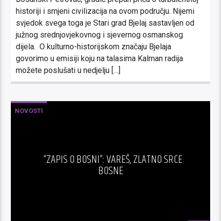
historiji i smjeni civilizacija na ovom području. Nijemi
svjedok svega toga je Stari grad Bjelaj sastavljen od
južnog srednjovjekovnog i sjevernog osmanskog
dijela. O kulturno-historijskom značaju Bjelaja
govorimo u emisiji koju na talasima Kalman radija
možete poslušati u nedjelju […]
NOVOSTI
“ZAPIS O BOSNI”: VAREŠ, ZLATNO SRCE
BOSNE