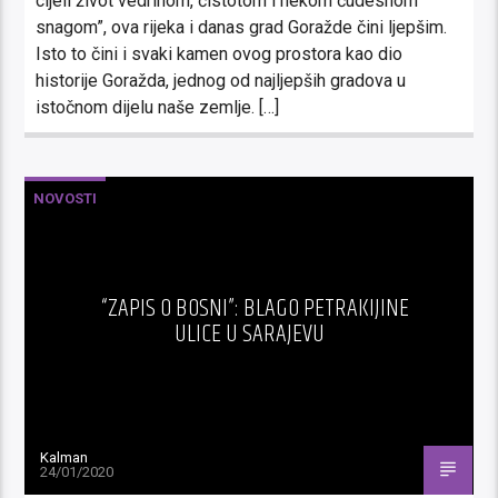
cijeli život vedrinom, čistotom i nekom čudesnom
snagom”, ova rijeka i danas grad Goražde čini ljepšim.
Isto to čini i svaki kamen ovog prostora kao dio
historije Goražda, jednog od najljepših gradova u
istočnom dijelu naše zemlje. […]
NOVOSTI
“ZAPIS O BOSNI”: BLAGO PETRAKIJINE
ULICE U SARAJEVU
Kalman
24/01/2020