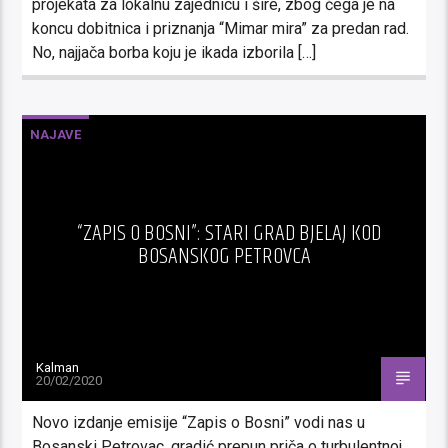
projekata za lokalnu zajednicu i šire, zbog čega je na
koncu dobitnica i priznanja “Mimar mira” za predan rad.
No, najjača borba koju je ikada izborila […]
NAJAVE
“ZAPIS O BOSNI”: STARI GRAD BJELAJ KOD
BOSANSKOG PETROVCA
Kalman
20/02/2020
Novo izdanje emisije “Zapis o Bosni” vodi nas u
Bosanski Petrovac, gradić prepun priča o turbulentnoj