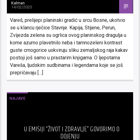
Kalman
14/02/2020
Vareš, prelijepi planinski gradić u srcu Bosne, ukotvio
se u klancu rječice Stavnje. Kapija, Stijene, Perun,
Zvijezda zelena su ogrlica ovog planinskog dragulja u
kome azurno plavetnilo neba i tamnozeleni kontrast
guste crnogorice uokviruju sliku zemaljskog raja kakav
postoji još samo u prastarim knjigama. O ljepotama
Vareša, ljudskim sudbinama i legendama koje se još
prepričavaju […]
NAJAVE
U EMISIJI “ŽIVOT I ZDRAVLJE” GOVORIMO O
DOJENJU