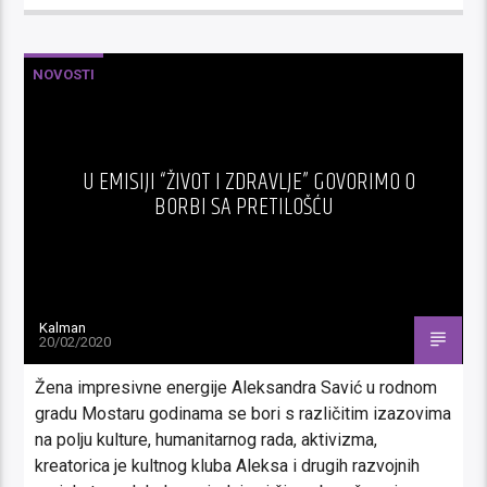
NOVOSTI
U EMISIJI “ŽIVOT I ZDRAVLJE” GOVORIMO O
BORBI SA PRETILOŠĆU
Kalman
20/02/2020
Žena impresivne energije Aleksandra Savić u rodnom
gradu Mostaru godinama se bori s različitim izazovima
na polju kulture, humanitarnog rada, aktivizma,
kreatorica je kultnog kluba Aleksa i drugih razvojnih