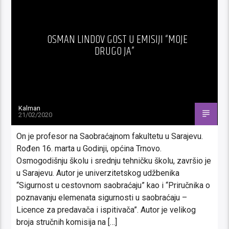
OSMAN LINDOV GOST U EMISIJI “MOJE
DRUGO JA”
Kalman
21/02/2020
On je profesor na Saobraćajnom fakultetu u Sarajevu.
Rođen 16. marta u Godinji, općina Trnovo.
Osmogodišnju školu i srednju tehničku školu, završio je
u Sarajevu. Autor je univerzitetskog udžbenika
“Sigurnost u cestovnom saobraćaju” kao i “Priručnika o
poznavanju elemenata sigurnosti u saobraćaju –
Licence za predavača i ispitivača”. Autor je velikog
broja stručnih komisija na […]